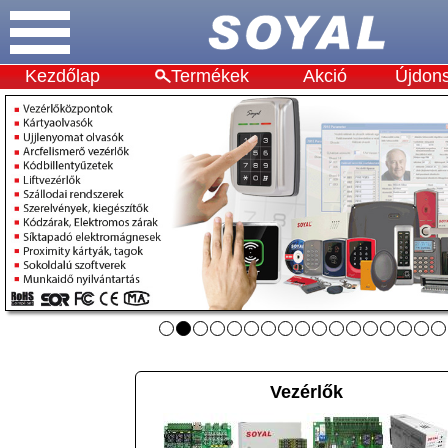
Kezdőlap
Termékek
Akció
Újdon
Vezérlők