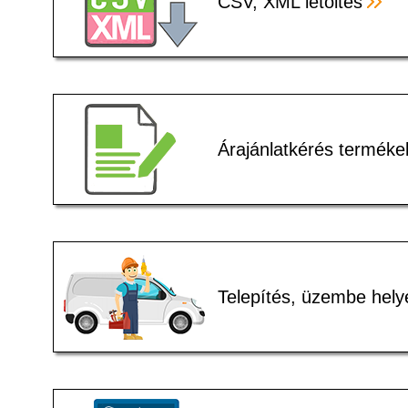
CSV, XML letöltés
Árajánlatkérés terméke
Telepítés, üzembe hely