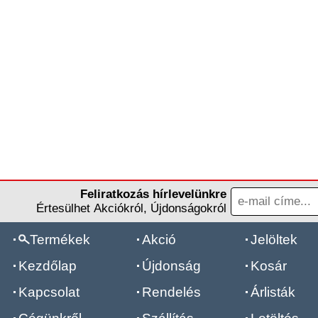
Feliratkozás hírlevelünkre
Értesülhet Akciókról, Újdonságokról
Termékek
Akció
Jelöltek
Kezdőlap
Újdonság
Kosár
Kapcsolat
Rendelés
Árlisták