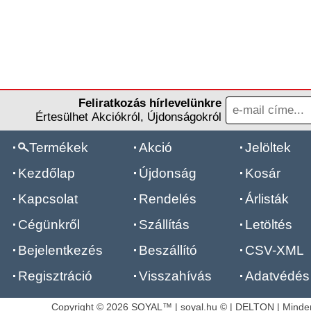
Feliratkozás hírlevelünkre
Értesülhet Akciókról, Újdonságokról
Termékek
Akció
Jelöltek
Kezdőlap
Újdonság
Kosár
Kapcsolat
Rendelés
Árlisták
Cégünkről
Szállítás
Letöltés
Bejelentkezés
Beszállító
CSV-XML
Regisztráció
Visszahívás
Adatvédés
Copyright © 2026 SOYAL™ | soyal.hu © | DELTON | Minden 