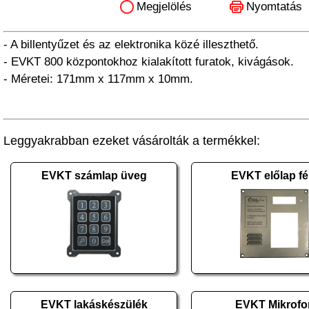
Megjelölés
Nyomtatás
- A billentyűzet és az elektronika közé illeszthető.
- EVKT 800 központokhoz kialakított furatok, kivágások.
- Méretei: 171mm x 117mm x 10mm.
Leggyakrabban ezeket vásárolták a termékkel:
EVKT számlap üveg
EVKT előlap f
EVKT lakáskészülék
EVKT Mikrofo