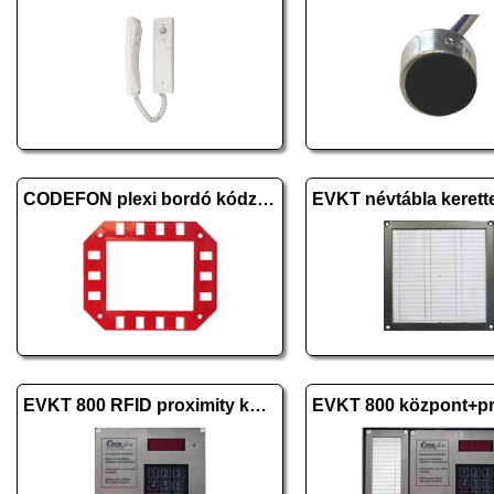
CODEFON plexi bordó kódzárhoz
EVKT 800 RFID proximity központi egység