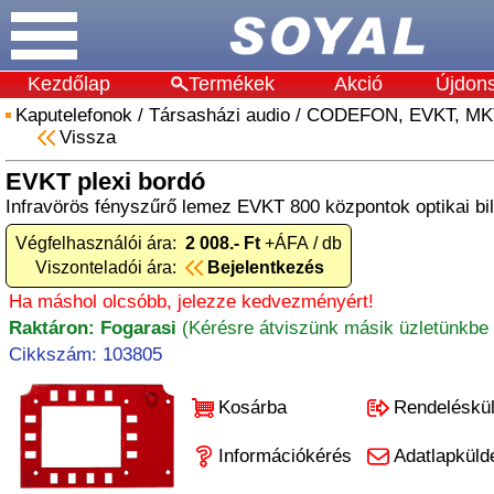
Kezdőlap
Termékek
Akció
Újdon
Kaputelefonok
/
Társasházi audio
/
CODEFON, EVKT, MK
Vissza
EVKT plexi bordó
Infravörös fényszűrő lemez EVKT 800 központok optikai bi
Végfelhasználói ára:
2 008.- Ft
+ÁFA / db
Viszonteladói ára:
Bejelentkezés
Ha máshol olcsóbb, jelezze kedvezményért!
Raktáron: Fogarasi
(Kérésre átviszünk másik üzletünkbe 
Cikkszám: 103805
Kosárba
Rendeléskü
Információkérés
Adatlapküld