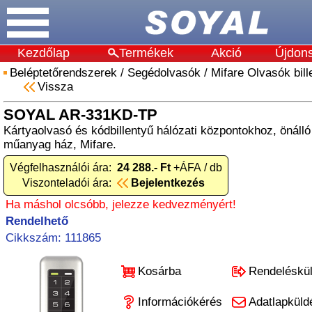
Kezdőlap
Termékek
Akció
Újdon
Beléptetőrendszerek
/
Segédolvasók
/
Mifare Olvasók bill
Vissza
SOYAL AR-331KD-TP
Kártyaolvasó és kódbillentyű hálózati központokhoz, önálló
műanyag ház, Mifare.
Végfelhasználói ára:
24 288.- Ft
+ÁFA / db
Viszonteladói ára:
Bejelentkezés
Ha máshol olcsóbb, jelezze kedvezményért!
Rendelhető
Cikkszám: 111865
Kosárba
Rendeléskü
Információkérés
Adatlapküld