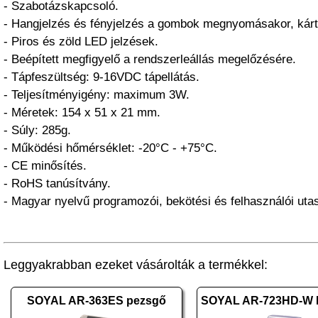
- Szabotázskapcsoló.
- Hangjelzés és fényjelzés a gombok megnyomásakor, kárt
- Piros és zöld LED jelzések.
- Beépített megfigyelő a rendszerleállás megelőzésére.
- Tápfeszültség: 9-16VDC tápellátás.
- Teljesítményigény: maximum 3W.
- Méretek: 154 x 51 x 21 mm.
- Súly: 285g.
- Működési hőmérséklet: -20°C - +75°C.
- CE minősítés.
- RoHS tanúsítvány.
- Magyar nyelvű programozói, bekötési és felhasználói utas
Leggyakrabban ezeket vásárolták a termékkel:
SOYAL AR-363ES pezsgő