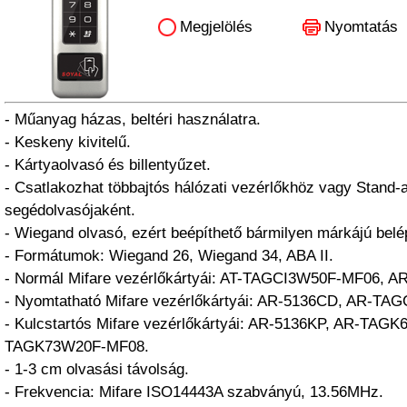
Megjelölés
Nyomtatás
- Műanyag házas, beltéri használatra.
- Keskeny kivitelű.
- Kártyaolvasó és billentyűzet.
- Csatlakozhat többajtós hálózati vezérlőkhöz vagy Stand-
segédolvasójaként.
- Wiegand olvasó, ezért beépíthető bármilyen márkájú belé
- Formátumok: Wiegand 26, Wiegand 34, ABA II.
- Normál Mifare vezérlőkártyái: AT-TAGCI3W50F-MF06, 
- Nyomtatható Mifare vezérlőkártyái: AR-5136CD, AR-TA
- Kulcstartós Mifare vezérlőkártyái: AR-5136KP, AR-TAG
TAGK73W20F-MF08.
- 1-3 cm olvasási távolság.
- Frekvencia: Mifare ISO14443A szabványú, 13.56MHz.