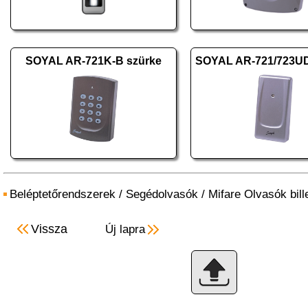
SOYAL AR-721K-B szürke
SOYAL AR-721/723U
Beléptetőrendszerek
/
Segédolvasók
/
Mifare Olvasók bill
Vissza
Új lapra