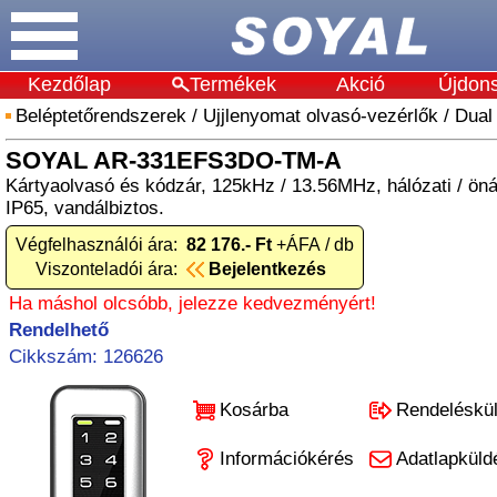
Kezdőlap
Termékek
Akció
Újdon
Beléptetőrendszerek
/
Ujjlenyomat olvasó-vezérlők
/
Dual
SOYAL AR-331EFS3DO-TM-A
Kártyaolvasó és kódzár, 125kHz / 13.56MHz, hálózati / önál
IP65, vandálbiztos.
Végfelhasználói ára:
82 176.- Ft
+ÁFA / db
Viszonteladói ára:
Bejelentkezés
Ha máshol olcsóbb, jelezze kedvezményért!
Rendelhető
Cikkszám: 126626
Kosárba
Rendeléskü
Információkérés
Adatlapküld