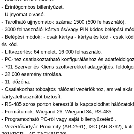
- Érintőgombos billentyűzet.
- Ujjnyomat olvasó.
- Tárolható ujjnyomatok száma: 1500 (500 felhasználó).
- 3000 felhasználói kártya és/vagy PIN kódos belépési mód
- Belépési módok: - csak kártya - kártya és kód - csak kód
és kód.
- Liftvezérlés: 64 emelet, 16 000 felhasználó.
- PC-hez csatlakoztatható konfiguráláshoz és adatfeldolgo
- 701 Szerver és Kliens szoftverekkel adatgyűjtés, feldolgo
- 32 000 esemény tárolása.
- 11 időzóna.
- Csatlakozhat többajtós hálózati vezérlőkhöz, amivel akár
kártyafelhasználót biztosít.
- RS-485 soros porton keresztül is kapcsolódhat hálózatok
- Formátumok: Wiegand 26, Wiegand 34, RS-485.
- Programozható PC-ről vagy saját billentyűzetéről.
- Vezérlőkártyái: Proximity (AR-2561), ISO (AR-8792), kul