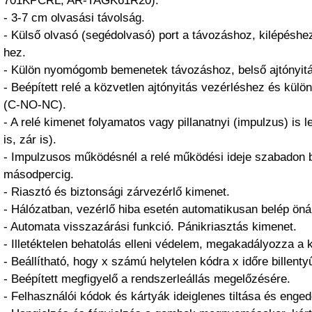
701KPCRL, AR-TAGK61R20).
- 3-7 cm olvasási távolság.
- Külső olvasó (segédolvasó) port a távozáshoz, kilépéshe
hez.
- Külön nyomógomb bemenetek távozáshoz, belső ajtónyitá
- Beépített relé a közvetlen ajtónyitás vezérléshez és kül
(C-NO-NC).
- A relé kimenet folyamatos vagy pillanatnyi (impulzus) is 
is, zár is).
- Impulzusos működésnél a relé működési ideje szabadon b
másodpercig.
- Riasztó és biztonsági zárvezérlő kimenet.
- Hálózatban, vezérlő hiba esetén automatikusan belép öná
- Automata visszazárási funkció. Pánikriasztás kimenet.
- Illetéktelen behatolás elleni védelem, megakadályozza a 
- Beállítható, hogy x számú helytelen kódra x időre billenty
- Beépített megfigyelő a rendszerleállás megelőzésére.
- Felhasználói kódok és kártyák ideiglenes tiltása és enge