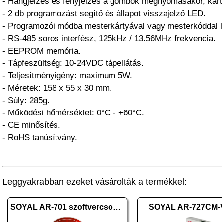
- Hangjelzés és fényjelzés a gombok megnyomásakor, kárt
- 2 db programozást segítő és állapot visszajelző LED.
- Programozói módba mesterkártyával vagy mesterkóddal 
- RS-485 soros interfész, 125kHz / 13.56MHz frekvencia.
- EEPROM memória.
- Tápfeszültség: 10-24VDC tápellátás.
- Teljesítményigény: maximum 5W.
- Méretek: 158 x 55 x 30 mm.
- Súly: 285g.
- Működési hőmérséklet: 0°C - +60°C.
- CE minősítés.
- RoHS tanúsítvány.
Leggyakrabban ezeket vásárolták a termékkel:
SOYAL AR-701 szoftvercsomag 10.2
SOYAL AR-727CM-