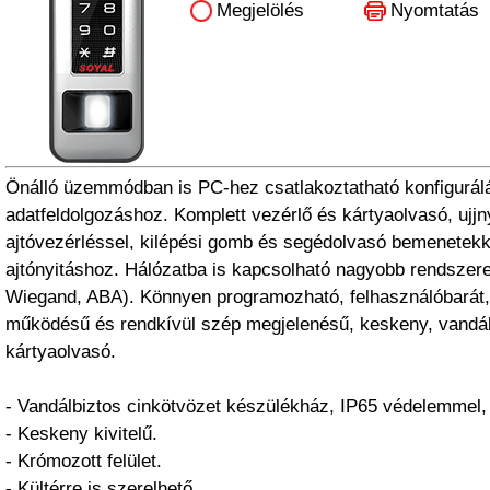
Megjelölés
Nyomtatás
Önálló üzemmódban is PC-hez csatlakoztatható konfigurál
adatfeldolgozáshoz. Komplett vezérlő és kártyaolvasó, ujj
ajtóvezérléssel, kilépési gomb és segédolvasó bemenetekk
ajtónyitáshoz. Hálózatba is kapcsolható nagyobb rendszer
Wiegand, ABA). Könnyen programozható, felhasználóbarát
működésű és rendkívül szép megjelenésű, keskeny, vandálb
kártyaolvasó.
- Vandálbiztos cinkötvözet készülékház, IP65 védelemmel, 
- Keskeny kivitelű.
- Krómozott felület.
- Kültérre is szerelhető.