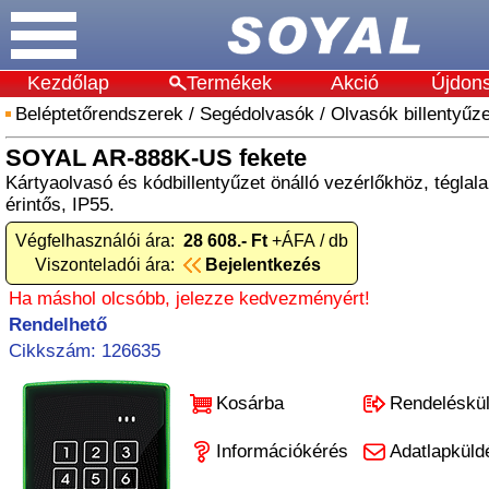
Kezdőlap
Termékek
Akció
Újdon
Beléptetőrendszerek
/
Segédolvasók
/
Olvasók billentyűze
SOYAL AR-888K-US fekete
Kártyaolvasó és kódbillentyűzet önálló vezérlőkhöz, téglalap
érintős, IP55.
Végfelhasználói ára:
28 608.- Ft
+ÁFA / db
Viszonteladói ára:
Bejelentkezés
Ha máshol olcsóbb, jelezze kedvezményért!
Rendelhető
Cikkszám: 126635
Kosárba
Rendeléskü
Információkérés
Adatlapküld