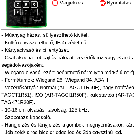
Megjelölés
Nyomtatás
- Műanyag házas, süllyeszthető kivitel.
- Kültérre is szerelhető, IP55 védelmű.
- Kártyaolvasó és billentyűzet.
- Csatlakozhat többajtós hálózati vezérlőkhöz vagy Stand-
segédolvasójaként.
- Wiegand olvasó, ezért beépíthető bármilyen márkájú belé
- Formátumok: Wiegand 26, Wiegand 34, ABA II.
- Vezérlőkártyái: Normál (AT-TAGCT1R50F), nagy hatótávo
TAGCT1R51), ISO (AR-TAGCI1R50F), kulcstartós (AR-TA
TAGK71R20F).
- 10-18 cm olvasási távolság. 125 kHz.
- Szabotázs kapcsoló.
- Hangjelzés és fényjelzés a gombok megnyomásakor, kárt
- 1db zöld/ piros bicolor edge led és 3db egyszínű led.