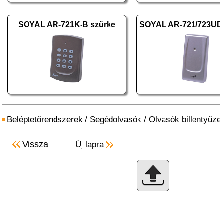
SOYAL AR-721K-B szürke
SOYAL AR-721/723U
Beléptetőrendszerek
/
Segédolvasók
/
Olvasók billentyűze
Vissza
Új lapra