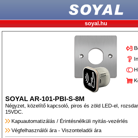
soyal.hu
B
I
H
K
SOYAL AR-101-PBI-S-8M
Négyzet, közelítő kapcsoló, piros és zöld LED-el, rozsda
15VDC.
Kapuautomatizálás
/
Érintésnélküli nyitás-vezérlés
Végfelhasználói ára
-
Viszonteladói ára