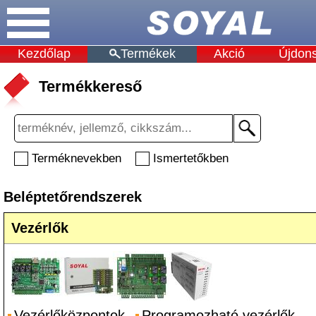
Kezdőlap
Termékek
Akció
Újdon
Termékkereső
Terméknevekben
Ismertetőkben
Beléptetőrendszerek
Vezérlők
Vezérlőközpontok
Programozható vezérlők