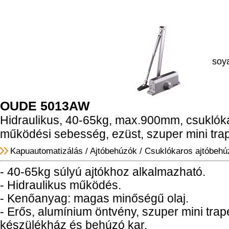
soy
OUDE 5013AW
Hidraulikus, 40-65kg, max.900mm, csuklóka
működési sebesség, ezüst, szuper mini tra
Kapuautomatizálás
/
Ajtóbehúzók
/
Csuklókaros ajtóbehú
- 40-65kg súlyú ajtókhoz alkalmazható.
- Hidraulikus működés.
- Kenőanyag: magas minőségű olaj.
- Erős, alumínium öntvény, szuper mini trap
készülékház és behúzó kar.