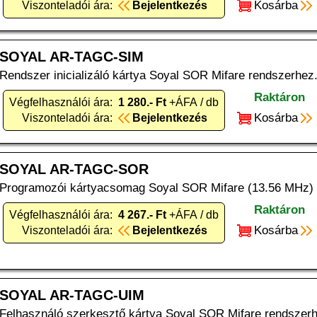
Kosárba
Viszonteladói ára:
Bejelentkezés
SOYAL AR-TAGC-SIM
Rendszer inicializáló kártya Soyal SOR Mifare rendszerhez
Raktáron
Végfelhasználói ára:
1 280.- Ft
+ÁFA / db
Kosárba
Viszonteladói ára:
Bejelentkezés
SOYAL AR-TAGC-SOR
Programozói kártyacsomag Soyal SOR Mifare (13.56 MHz) 
Raktáron
Végfelhasználói ára:
4 267.- Ft
+ÁFA / db
Kosárba
Viszonteladói ára:
Bejelentkezés
SOYAL AR-TAGC-UIM
Felhasználó szerkesztő kártya Soyal SOR Mifare rendszerh