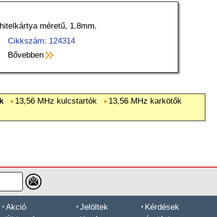
hitelkártya méretű, 1.8mm.
Cikkszám: 124314
Bővebben
k
13,56 MHz kulcstartók
13,56 MHz karkötők
Akció
Jelöltek
Kérdések