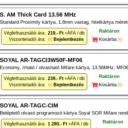
S. AM Thick Card 13.56 MHz
Standard Proximity kártya, 1.8mm vastag, hitelkártya mére
Raktáron
Végfelhasználói ára:
219.- Ft
+ÁFA / db
Kosárba
Viszonteladói ára:
Bejelentkezés
SOYAL AR-TAGCI3W50F-MF06
Economy, írható / olvasható Mifare kártya, 13.56MHz, MF06
Raktáron
Végfelhasználói ára:
239.- Ft
+ÁFA / db
Kosárba
Viszonteladói ára:
Bejelentkezés
SOYAL AR-TAGC-CIM
Beléptető olvasó programozó kártya Soyal SOR Mifare rend
Raktáron
Végfelhasználói ára:
1 280.- Ft
+ÁFA / db