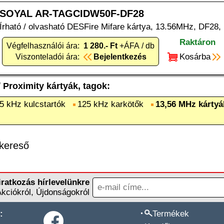
SOYAL AR-TAGCIDW50F-DF28
Írható / olvasható DESFire Mifare kártya, 13.56MHz, DF28, 
Raktáron
Végfelhasználói ára:
1 280.- Ft
+ÁFA / db
Kosárba
Viszonteladói ára:
Bejelentkezés
/
Proximity kártyák, tagok
:
5 kHz kulcstartók
125 kHz karkötők
13,56 MHz kártyá
kereső
iratkozás hírlevelünkre
Akciókról, Újdonságokról
:
Termékek