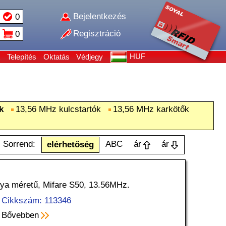
Bejelentkezés
0
Regisztráció
0
HUF
Telepítés
Oktatás
Védjegy
k
13,56 MHz kulcstartók
13,56 MHz karkötők
Sorrend:
ABC
ár
ár
elérhetőség
rtya méretű, Mifare S50, 13.56MHz.
Cikkszám: 113346
Bővebben