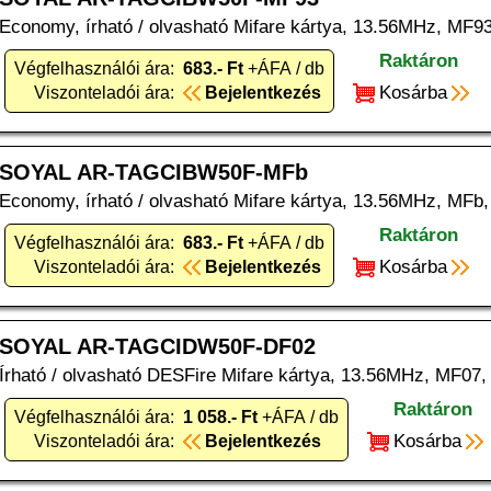
Economy, írható / olvasható Mifare kártya, 13.56MHz, MF93
Raktáron
Végfelhasználói ára:
683.- Ft
+ÁFA / db
Kosárba
Viszonteladói ára:
Bejelentkezés
SOYAL AR-TAGCIBW50F-MFb
Economy, írható / olvasható Mifare kártya, 13.56MHz, MFb,
Raktáron
Végfelhasználói ára:
683.- Ft
+ÁFA / db
Kosárba
Viszonteladói ára:
Bejelentkezés
SOYAL AR-TAGCIDW50F-DF02
Írható / olvasható DESFire Mifare kártya, 13.56MHz, MF07,
Raktáron
Végfelhasználói ára:
1 058.- Ft
+ÁFA / db
Kosárba
Viszonteladói ára:
Bejelentkezés