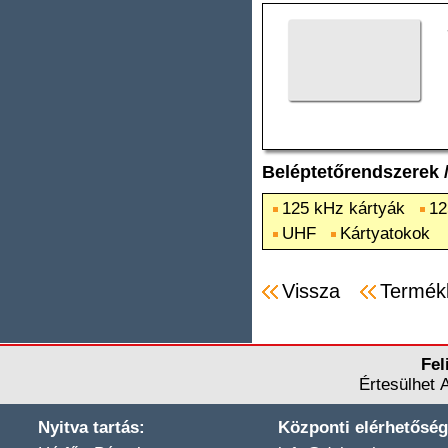
Beléptetőrendszerek
125 kHz kártyák
12
UHF
Kártyatokok
Vissza
Termék
Fel
Értesülhet 
Nyitva tartás:
Központi elérhetőség