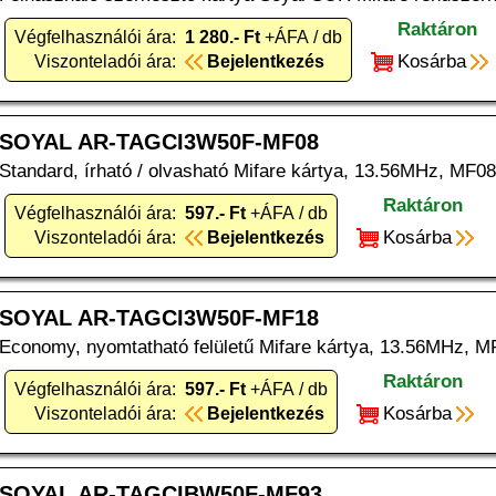
Raktáron
Végfelhasználói ára:
1 280.- Ft
+ÁFA / db
Kosárba
Viszonteladói ára:
Bejelentkezés
SOYAL AR-TAGCI3W50F-MF08
Standard, írható / olvasható Mifare kártya, 13.56MHz, MF08
Raktáron
Végfelhasználói ára:
597.- Ft
+ÁFA / db
Kosárba
Viszonteladói ára:
Bejelentkezés
SOYAL AR-TAGCI3W50F-MF18
Economy, nyomtatható felületű Mifare kártya, 13.56MHz, MF
Raktáron
Végfelhasználói ára:
597.- Ft
+ÁFA / db
Kosárba
Viszonteladói ára:
Bejelentkezés
SOYAL AR-TAGCIBW50F-MF93