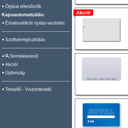
Őrjárat ellenőrzők
Akció!
Kapuautomatizálás:
Érintésnélküli nyitás-vezérlés
Szoftverregisztrálás
Termékkereső
Akció!
Újdonság
Telepítő - Viszonteladó