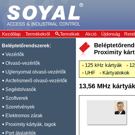
Kezdőlap
Termékekről
Termékek
Akció
Újdonság
Rend
Beléptetőre
Beléptetőrendszerek:
Proximity kárt
Vezérlők
Olvasó-vezérlők
125 kHz kártyák
12
Ujjlenyomat olvasó-vezérlők
UHF
Kártyatokok
Arcfelismerő olvasó-vezérlők
13,56 MHz kártyá
Segédolvasók
Szoftverek
Szerelvények
Elektromos zárak
Proximity kártyák, tagok
Port átalakítók