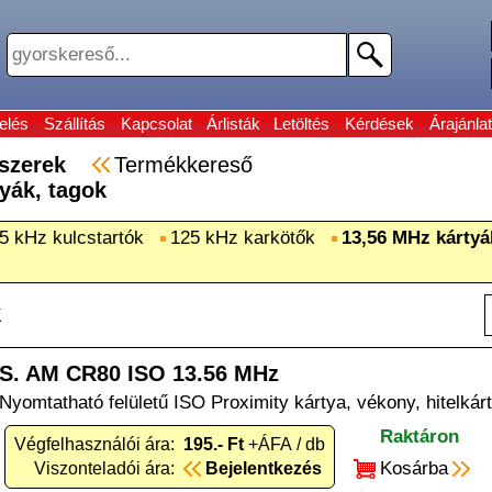
elés
Szállítás
Kapcsolat
Árlisták
Letöltés
Kérdések
Árajánlat
ndszerek
Termékkereső
yák, tagok
5 kHz kulcstartók
125 kHz karkötők
13,56 MHz kártyá
k
S. AM CR80 ISO 13.56 MHz
Nyomtatható felületű ISO Proximity kártya, vékony, hitelká
Raktáron
Végfelhasználói ára:
195.- Ft
+ÁFA / db
Kosárba
Viszonteladói ára:
Bejelentkezés