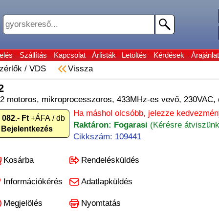
elés
Szállítás
Kapcsolat
Árlisták
Letöltés
Kérdések
Árajánlat
zérlők
/
VDS
Vissza
2
 2 motoros, mikroprocesszoros, 433MHz-es vevő, 230VAC,
Ha máshol olcsóbb, jelezze kedvezmén
 082.- Ft
+ÁFA / db
Raktáron: Fogarasi
(Kérésre átviszünk
Bejelentkezés
Cikkszám: 109441
Kosárba
Rendelésküldés
Információkérés
Adatlapküldés
Megjelölés
Nyomtatás