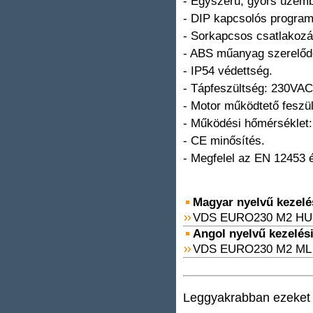
- Egyszerű, gyors üzem
- DIP kapcsolós progra
- Sorkapcsos csatlakozás
- ABS műanyag szerelőd
- IP54 védettség.
- Tápfeszültség: 230VAC
- Motor működtető feszü
- Működési hőmérséklet:
- CE minősítés.
- Megfelel az EN 12453
Magyar nyelvű kezelési
VDS EURO230 M2 HU.
Angol nyelvű kezelési 
VDS EURO230 M2 ML 
Leggyakrabban ezeket v