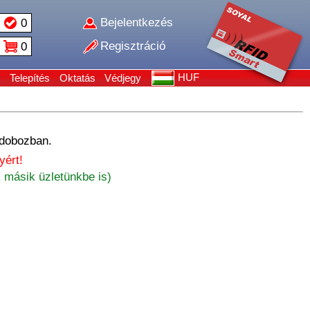
Bejelentkezés
0
Regisztráció
0
HUF
Telepítés
Oktatás
Védjegy
 dobozban.
yért!
 másik üzletünkbe is)