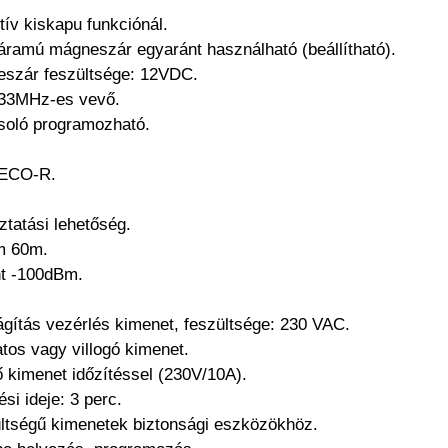
ív kiskapu funkciónál.
ramú mágneszár egyaránt használható (beállítható).
eszár feszültsége: 12VDC.
 433MHz-es vevő.
soló programozható.
 ECO-R.
ztatási lehetőség.
m 60m.
nt -100dBm.
ilágítás vezérlés kimenet, feszültsége: 230 VAC.
tos vagy villogó kimenet.
ő kimenet időzítéssel (230V/10A).
si ideje: 3 perc.
ltségű kimenetek biztonsági eszközökhöz.