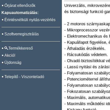
Univerzális, mikrovezér
Őrjárat ellenőrzők
és biztonsági funkció g
Kapuautomatizálás:
Érintésnélküli nyitás-vezérlés
- 2 motoros szárnyaskap
- Mikroprocesszor vezér
Szoftverregisztrálás
- Elektromechanikus és 
- Kapuállapot figyelése, 
Termékkereső
- Áthaladás érzékelés.
- Rácsukódás védelem.
Akció!
- Olvadó biztosítékkal v
Újdonság
- Lassú nyitási és zárá
- Folyamatosan szabályo
Telepítő - Viszonteladó
- Potenciométerrel állíth
- Folyamatosan szabályoz
- Fokozatosan szabályoz
- Maximális, automatikus
- Maximális működési idő
- Kiskapu funkció.