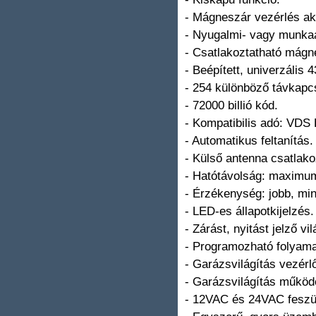
- Mágneszár vezérlés akt
- Nyugalmi- vagy munkaá
- Csatlakoztatható mágn
- Beépített, univerzális
- 254 különböző távkapc
- 72000 billió kód.
- Kompatibilis adó: VDS
- Automatikus feltanítás.
- Külső antenna csatlako
- Hatótávolság: maximu
- Érzékenység: jobb, mi
- LED-es állapotkijelzés.
- Zárást, nyitást jelző v
- Programozható folyama
- Garázsvilágítás vezérl
- Garázsvilágítás működé
- 12VAC és 24VAC feszü