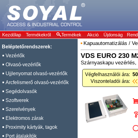
Kezdőlap
Termékekről
Termékek
Akció
Újdonság
Rend
Kapuautomatizálás
/
Ve
Beléptetőrendszerek:
VDS EURO 230 M
Vezérlők
Szárnyaskapu vezérlés,
Olvasó-vezérlők
Ujjlenyomat olvasó-vezérlők
Végfelhasználói ára:
50
Viszonteladói ára:
Arcfelismerő olvasó-vezérlők
Segédolvasók
Szoftverek
Szerelvények
Elektromos zárak
Proximity kártyák, tagok
Port átalakítók