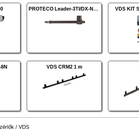
00
PROTECO Leader-3TI/DX-New jobbos
VDS KIT 
-8N
VDS CRM2 1 m
zérlők
/
VDS