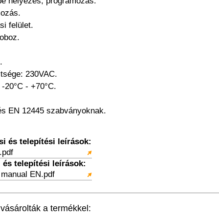
be helyezés, programozás.
mozás.
i felület.
oboz.
.
ltsége: 230VAC.
 -20°C - +70°C.
 és EN 12445 szabványoknak.
 és telepítési leírások:
pdf
és telepítési leírások:
manual EN.pdf
ásárolták a termékkel: