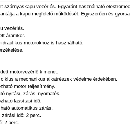
elt szárnyaskapu vezérlés. Egyaránt használható elektrome
arantálja a kapu megfelelő működését. Egyszerűen és gyors
u vezérlés.
elt áramkör.
hidraulikus motorokhoz is használható.
érzékelése.
édett motorvezérlő kimenet.
si ciklus a mechanikus alkatrészek védelme érdekében.
zható motor teljesítmény.
ató nyitási, zárási nyomaték.
ható lassítási idő.
ható automatikus zárás.
 zárási idő: 2 perc.
: 2 perc.